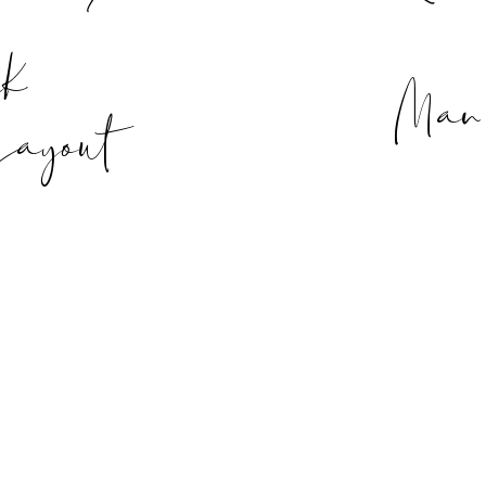
ik
Man
Layout