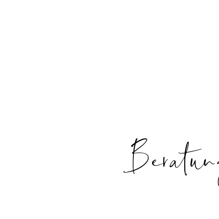
Kunden aus Tourismus, Handel und 
städtischen Projekten.
Wir bieten mehr als Service: Eine 
Beratun