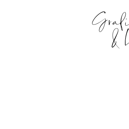
Graf
& 