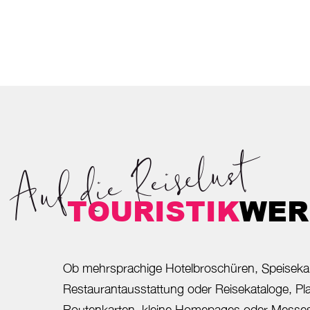
Auf die Reiselust
TOURISTIK
WER
Ob mehrsprachige Hotelbroschüren, Speiseka
Restaurantausstattung oder Reisekataloge, Pla
Routenkarten, kleine Homepages oder Messe