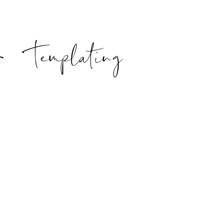
Templating
!
/