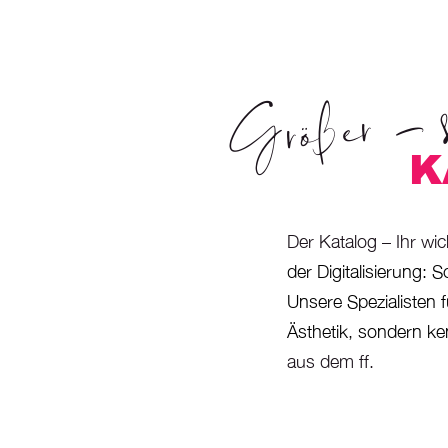
Größer - s
K
K
Der Katalog – Ihr wic
der Digitalisierung: 
Unsere Spezialisten f
Ästhetik, sondern ke
aus dem ff.