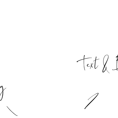
Industrie aber auch mit
hervorragende Betreuung.
Text &
g
I
/