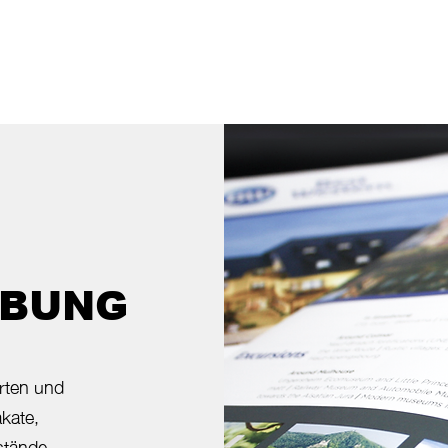
BUNG
rten und
kate,
stände.