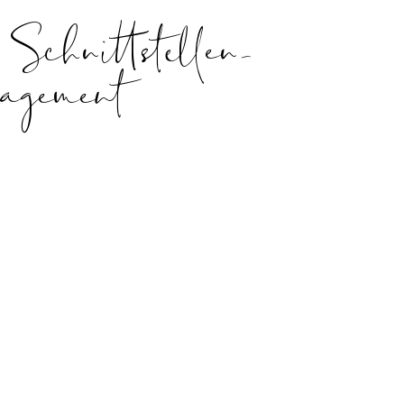
Schnittstellen
-
agement