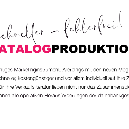
chneller - fehlerfrei!
ATALOG
ATALOG
PRODUKTI
htiges Marketinginstru
ment. Allerdings mit den neuen Mögl
Schneller, kostengünstiger und vor allem individuell auf Ihr
ür Ihre Verkaufsliteratur lieben nicht nur das Zusammenspi
n
nen alle operativen Herausforderungen der datenbankges