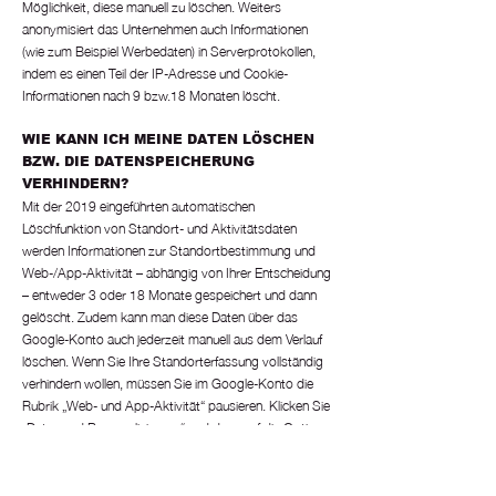
Möglichkeit, diese manuell zu löschen. Weiters
anonymisiert das Unternehmen auch Informationen
(wie zum Beispiel Werbedaten) in Serverprotokollen,
indem es einen Teil der IP-Adresse und Cookie-
Informationen nach 9 bzw.18 Monaten löscht.
WIE KANN ICH MEINE DATEN LÖSCHEN
BZW. DIE DATENSPEICHERUNG
VERHINDERN?
Mit der 2019 eingeführten automatischen
Löschfunktion von Standort- und Aktivitätsdaten
werden Informationen zur Standortbestimmung und
Web-/App-Aktivität – abhängig von Ihrer Entscheidung
– entweder 3 oder 18 Monate gespeichert und dann
gelöscht. Zudem kann man diese Daten über das
Google-Konto auch jederzeit manuell aus dem Verlauf
löschen. Wenn Sie Ihre Standorterfassung vollständig
verhindern wollen, müssen Sie im Google-Konto die
Rubrik „Web- und App-Aktivität“ pausieren. Klicken Sie
„Daten und Personalisierung“ und dann auf die Option
„Aktivitätseinstellung“. Hier können Sie die Aktivitäten
ein- oder ausschalten.
In Ihrem Browser können Sie weiters auch einzelne