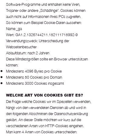
Software-Programme und enthalten keine Viren,
Trojaner oder andere „Schädlinge“. Cookies können
auch nicht auf Informationen Ihres PCs zugreifen.
So können zum Beispiel Cookie-Daten aussehen:
Name:_ga
Wert: GA1.2.1326744211.152111715992-9
Verwendungszweck: Unterscheidung der
Webseitenbesucher
Ablaufdatum: nach 2 Jahren
Diese Mindestgrößen sollte ein Browser unterstützen
können:
Mindestens 4096 Bytes pro Cookie
Mindestens 50 Cookies pro Domain
Mindestens 3000 Cookies insgesamt
WELCHE ART VON COOKIES GIBT ES?
Die Frage welche Cookies wir im Speziellen verwenden,
hängt von den verwendeten Diensten ab und wird in
den folgenden Abschnitten der Datenschutzerklärung
geklärt. An dieser Stelle möchten wir kurz auf die
verschiedenen Arten von HTTP-Cookies eingehen.
Man kann 4 Arten von Cookies unterscheiden: