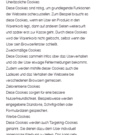
Unerlässliche Cookies
Diese Cookies sind nötig, um grundlegende Funktionen
der Webseite sicherzustellen. Zum Beispiel braucht es
diese Cookies, wenn ein User ein Produkt in den
Warenkorb legt, dann auf anderen Seiten weitersurft
und später erst zur Kasse geht. Durch diese Cookies
wird der Warenkorb nicht gelöscht, selbst wenn der
User sein Browserfenster schließt.
Zweckmäßige Cookies
Diese Cookies sammeln Infos über das Userverhalten
und ob der User etwaige Fehlermeldungen bekommt.
Zudem werden mithilfe dieser Cookies auch die
Ladezeit und das Verhalten der Webseite bei
verschiedenen Browsern gemessen.
Zielorientierte Cookies
Diese Cookies sorgen für eine bessere
Nutzerfreundlichkeit. Beispielsweise werden
eingegebene Standorte, Schriftgrößen oder
Formulardaten gespeichert.
Werbe-Cookies
Diese Cookies werden auch Targeting-Cookies
genannt. Sie dienen dazu dem User individuell
angepasste Werbung zu liefern. Das kann sehr