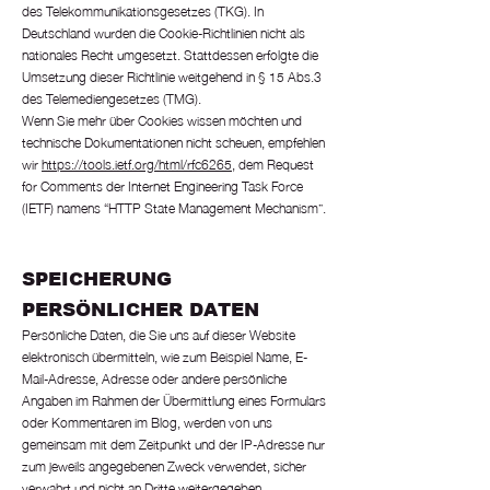
des Telekommunikationsgesetzes (TKG). In
Deutschland wurden die Cookie-Richtlinien nicht als
nationales Recht umgesetzt. Stattdessen erfolgte die
Umsetzung dieser Richtlinie weitgehend in § 15 Abs.3
des Telemediengesetzes (TMG).
Wenn Sie mehr über Cookies wissen möchten und
technische Dokumentationen nicht scheuen, empfehlen
wir
https://tools.ietf.org/html/rfc6265
, dem Request
for Comments der Internet Engineering Task Force
(IETF) namens “HTTP State Management Mechanism”.
SPEICHERUNG
PERSÖNLICHER DATEN
Persönliche Daten, die Sie uns auf dieser Website
elektronisch übermitteln, wie zum Beispiel Name, E-
Mail-Adresse, Adresse oder andere persönliche
Angaben im Rahmen der Übermittlung eines Formulars
oder Kommentaren im Blog, werden von uns
gemeinsam mit dem Zeitpunkt und der IP-Adresse nur
zum jeweils angegebenen Zweck verwendet, sicher
verwahrt und nicht an Dritte weitergegeben.