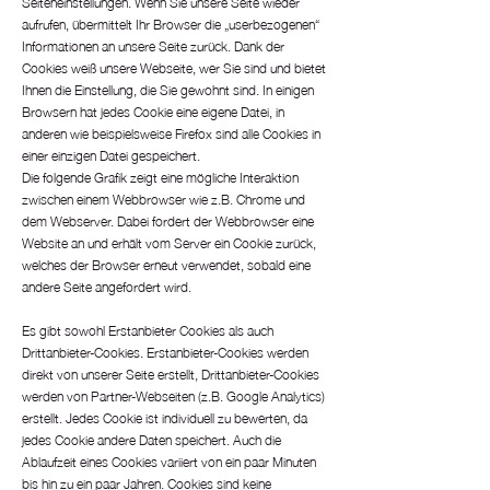
Seiteneinstellungen. Wenn Sie unsere Seite wieder
aufrufen, übermittelt Ihr Browser die „userbezogenen“
Informationen an unsere Seite zurück. Dank der
Cookies weiß unsere Webseite, wer Sie sind und bietet
Ihnen die Einstellung, die Sie gewohnt sind. In einigen
Browsern hat jedes Cookie eine eigene Datei, in
anderen wie beispielsweise Firefox sind alle Cookies in
einer einzigen Datei gespeichert.
Die folgende Grafik zeigt eine mögliche Interaktion
zwischen einem Webbrowser wie z.B. Chrome und
dem Webserver. Dabei fordert der Webbrowser eine
Website an und erhält vom Server ein Cookie zurück,
welches der Browser erneut verwendet, sobald eine
andere Seite angefordert wird.
Es gibt sowohl Erstanbieter Cookies als auch
Drittanbieter-Cookies. Erstanbieter-Cookies werden
direkt von unserer Seite erstellt, Drittanbieter-Cookies
werden von Partner-Webseiten (z.B. Google Analytics)
erstellt. Jedes Cookie ist individuell zu bewerten, da
jedes Cookie andere Daten speichert. Auch die
Ablaufzeit eines Cookies variiert von ein paar Minuten
bis hin zu ein paar Jahren. Cookies sind keine