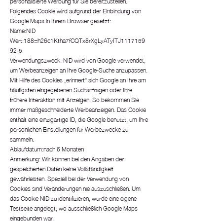
personalisierte Werbung für Sie bereitzustellen.
Folgendes Cookie wird aufgrund der Einbindung von
Google Maps in Ihrem Browser gesetzt:
Name:NID
Wert:188=h26c1Ktha7fCQTx8rXgLyATyITJ1117159
92-5
Verwendungszweck: NID wird von Google verwendet,
um Werbeanzeigen an Ihre Google-Suche anzupassen.
Mit Hilfe des Cookies „erinnert“ sich Google an Ihre am
häufigsten eingegebenen Suchanfragen oder Ihre
frühere Interaktion mit Anzeigen. So bekommen Sie
immer maßgeschneiderte Werbeanzeigen. Das Cookie
enthält eine einzigartige ID, die Google benutzt, um Ihre
persönlichen Einstellungen für Werbezwecke zu
sammeln.
Ablaufdatum:nach 6 Monaten
Anmerkung: Wir können bei den Angaben der
gespeicherten Daten keine Vollständigkeit
gewährleisten. Speziell bei der Verwendung von
Cookies sind Veränderungen nie auszuschließen. Um
das Cookie NID zu identifizieren, wurde eine eigene
Testseite angelegt, wo ausschließlich Google Maps
eingebunden war.