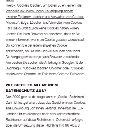
Firefox: Cookies löschen, um Daten zu entfernen, die
Websites auf Ihrem Computer abgelegt haben
Internet Explorer: Löschen und Verwalten von Cookies
Microsoft Edge: Löschen und Verwalten von Cookies
Falls Sie grundsätzlich keine Cookies haben wollen,
können Sie Ihren Browser so einrichten, dass er Sie
immer informiert, wenn ein Cookie gesetzt werden soll.
So können Sie bei jedem einzelnen Cookie
entscheiden, ob Sie das Cookie erlauben oder nicht.
Die Vorgangsweise ist je nach Browser verschieden.
Am besten Sie suchen die Anleitung in Google mit dem
Suchbegriff “Cookies löschen Chrome” oder “Cookies
deaktivieren Chrome” im Falle eines Chrome Browsers.
WIE SIEHT ES MIT MEINEM
DATENSCHUTZ AUS?
Seit 2009 gibt es die sogenannten „Cookie-Richtlinien“.
Darin ist festgehalten, dass das Speichern von Cookies
eine Einwilligung von Ihnen verlangt. Innerhalb der EU-
Länder gibt es allerdings noch sehr unterschiedliche
Reaktionen auf diese Richtlinien. In Österreich erfolgte
aber die Umsetzung dieser Richtlinie in § 96 Abs. 3