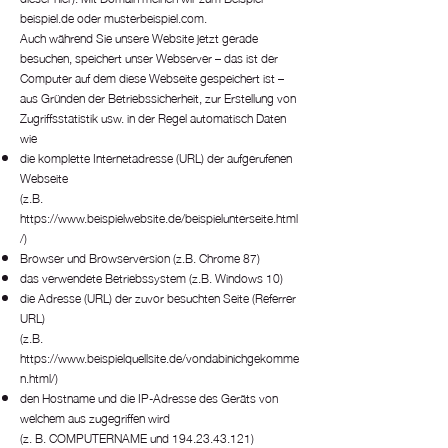
beispiel.de oder musterbeispiel.com.
Auch während Sie unsere Website jetzt gerade
besuchen, speichert unser Webserver – das ist der
Computer auf dem diese Webseite gespeichert ist –
aus Gründen der Betriebssicherheit, zur Erstellung von
Zugriffsstatistik usw. in der Regel automatisch Daten
wie
die komplette Internetadresse (URL) der aufgerufenen
Webseite
(z.B.
https://www.beispielwebsite.de/beispielunterseite.html
/)
Browser und Browserversion (z.B. Chrome 87)
das verwendete Betriebssystem (z.B. Windows 10)
die Adresse (URL) der zuvor besuchten Seite (Referrer
URL)
(z.B.
https://www.beispielquellsite.de/vondabinichgekomme
n.html/)
den Hostname und die IP-Adresse des Geräts von
welchem aus zugegriffen wird
(z. B. COMPUTERNAME und 194.23.43.121)