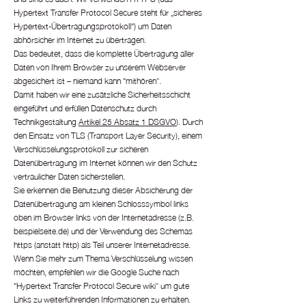
Hypertext Transfer Protocol Secure steht für „sicheres
Hypertext-Übertragungsprotokoll“) um Daten
abhörsicher im Internet zu übertragen.
Das bedeutet, dass die komplette Übertragung aller
Daten von Ihrem Browser zu unserem Webserver
abgesichert ist – niemand kann “mithören”.
Damit haben wir eine zusätzliche Sicherheitsschicht
eingeführt und erfüllen Datenschutz durch
Technikgestaltung
Artikel 25 Absatz 1 DSGVO
). Durch
den Einsatz von TLS (Transport Layer Security), einem
Verschlüsselungsprotokoll zur sicheren
Datenübertragung im Internet können wir den Schutz
vertraulicher Daten sicherstellen.
Sie erkennen die Benutzung dieser Absicherung der
Datenübertragung am kleinen Schlosssymbol links
oben im Browser links von der Internetadresse (z.B.
beispielseite.de) und der Verwendung des Schemas
https (anstatt http) als Teil unserer Internetadresse.
Wenn Sie mehr zum Thema Verschlüsselung wissen
möchten, empfehlen wir die Google Suche nach
“Hypertext Transfer Protocol Secure wiki” um gute
Links zu weiterführenden Informationen zu erhalten.