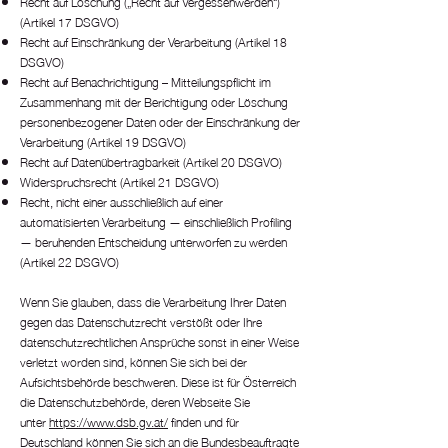
Recht auf Löschung („Recht auf Vergessenwerden“)
(Artikel 17 DSGVO)
Recht auf Einschränkung der Verarbeitung (Artikel 18
DSGVO)
Recht auf Benachrichtigung – Mitteilungspflicht im
Zusammenhang mit der Berichtigung oder Löschung
personenbezogener Daten oder der Einschränkung der
Verarbeitung (Artikel 19 DSGVO)
Recht auf Datenübertragbarkeit (Artikel 20 DSGVO)
Widerspruchsrecht (Artikel 21 DSGVO)
Recht, nicht einer ausschließlich auf einer
automatisierten Verarbeitung — einschließlich Profiling
— beruhenden Entscheidung unterworfen zu werden
(Artikel 22 DSGVO)
Wenn Sie glauben, dass die Verarbeitung Ihrer Daten
gegen das Datenschutzrecht verstößt oder Ihre
datenschutzrechtlichen Ansprüche sonst in einer Weise
verletzt worden sind, können Sie sich bei der
Aufsichtsbehörde beschweren. Diese ist für Österreich
die Datenschutzbehörde, deren Webseite Sie
unter
https://www.dsb.gv.at/
finden und für
Deutschland können Sie sich an die
Bundesbeauftragte